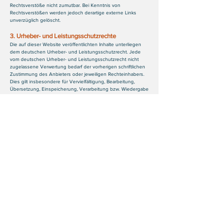
Rechtsverstöße nicht zumutbar. Bei Kenntnis von
Rechtsverstößen werden jedoch derartige externe Links
unverzüglich gelöscht.
3. Urheber- und Leistungsschutzrechte
Die auf dieser Website veröffentlichten Inhalte unterliegen
dem deutschen Urheber- und Leistungsschutzrecht. Jede
vom deutschen Urheber- und Leistungsschutzrecht nicht
zugelassene Verwertung bedarf der vorherigen schriftlichen
Zustimmung des Anbieters oder jeweiligen Rechteinhabers.
Dies gilt insbesondere für Vervielfältigung, Bearbeitung,
Übersetzung, Einspeicherung, Verarbeitung bzw. Wiedergabe
von Inhalten in Datenbanken oder anderen elektronischen
Medien und Systemen. Inhalte und Rechte Dritter sind dabei
als solche gekennzeichnet. Die unerlaubte Vervielfältigung
oder Weitergabe einzelner Inhalte oder kompletter Seiten ist
nicht gestattet und strafbar. Lediglich die Herstellung von
Kopien und Downloads für den persönlichen, privaten und
nicht kommerziellen Gebrauch ist erlaubt. Die Darstellung
dieser Website in fremden Frames ist nur mit schriftlicher
Erlaubnis zulässig.
4. Besondere Nutzungsbedingungen
Soweit besondere Bedingungen für einzelne Nutzungen
dieser Website von den vorgenannten Nummern 1. bis 3.
abweichen, wird an entsprechender Stelle ausdrücklich darauf
hingewiesen. In diesem Falle gelten im jeweiligen Einzelfall
die besonderen Nutzungsbedingungen.