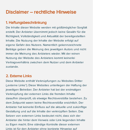
Disclaimer – rechtliche Hinweise
1. Haftungsbeschränkung
Die Inhalte dieser Website werden mit größtmöglicher Sorgfalt
erstellt. Der Anbieter übernimmt jedoch keine Gewähr für die
Richtigkeit, Vollständigkeit und Aktualität der bereitgestellten
Inhalte. Die Nutzung der Inhalte der Website erfolgt auf
eigene Gefahr des Nutzers. Namentlich gekennzeichnete
Beiträge geben die Meinung des jeweiligen Autors und nicht
immer die Meinung des Anbieters wieder. Mit der reinen
Nutzung der Website des Anbieters kommt keinerlei
Vertragsverhältnis zwischen dem Nutzer und dem Anbieter
zustande.
2. Externe Links
Diese Website enthält Verknüpfungen zu Websites Dritter
(„externe Links“). Diese Websites unterliegen der Haftung der
jeweiligen Betreiber. Der Anbieter hat bei der erstmaligen
Verknüpfung der externen Links die fremden Inhalte
daraufhin überprüft, ob etwaige Rechtsverstöße bestehen. Zu
dem Zeitpunkt waren keine Rechtsverstöße ersichtlich. Der
Anbieter hat keinerlei Einfluss auf die aktuelle und zukünftige
Gestaltung und auf die Inhalte der verknüpften Seiten. Das
Setzen von externen Links bedeutet nicht, dass sich der
Anbieter die hinter dem Verweis oder Link liegenden Inhalte
zu Eigen macht. Eine ständige Kontrolle dieser externen
Links ist für den Anbieter ohne konkrete Hinweise auf