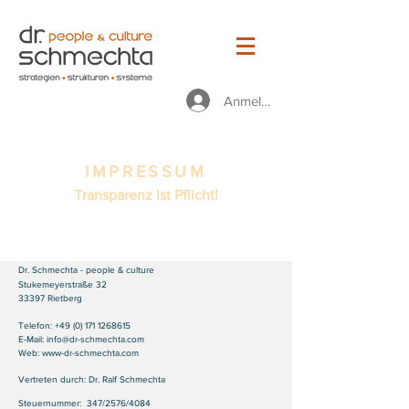
Anmelden
IMPRESSUM
Transparenz ist Pflicht!
Dr. Schmechta - people & culture
Stukemeyerstraße 32
33397 Rietberg
Telefon:
+49 (0) 171 1268615
E-Mail:
info@dr-schmechta.com
Web: www-dr-schmechta.com
Vertreten durch: Dr. Ralf Schmechta
Steuernummer: 347/2576/4084